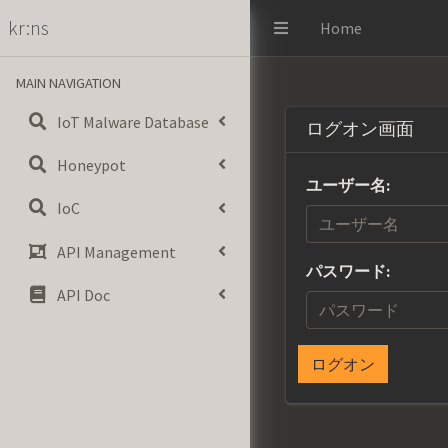
kr:ns
Home
MAIN NAVIGATION
IoT Malware Database
ログオン画面
Honeypot
ユーザー名:
IoC
API Management
パスワード:
API Doc
ログオン